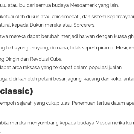
u atau ibu dari semua budaya Mesoamerik yang lain.
iketuai oleh dukun atau chichimecatl, dan sistem kepercayaan
atural kepada Dukun mereka atau Sorcerers.
wa mereka dapat berubah menjadi haiwan dengan kuasa ghai
terhuyung -huyung, di mana, tidak seperti piramid Mesir, i
ang Dingin dan Revolusi Cuba
dapat arca raksasa yang terdapat dalam populasi jualan.
a dicirikan oleh petani besar jagung, kacang dan koko, antara
classic)
oh sejarah yang cukup luas. Penemuan tertua dalam apa yang
pabila mereka menyumbang kepada budaya Mesoamerika kema
.