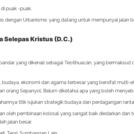
 di puak -puak.
ities dengan Urbanisme, yang datang untuk mempunyai jalan 
Selepas Kristus (D.C.)
ndar yang dikenali sebagai Teotihuacán, yang bermaksud di 
ik, budaya, ekonomi dan agama terbesar yang bersifat multi-
aan orang Sepanyol. Belum diketahui apa yang boleh menyeb
hannya titik rujukan strategik budaya dan perdagangan rant
an oleh pembinaan kolosal yang sangat baik diedarkan dan t
h jalan besar.
afi, Teori, Sumbangan Lain