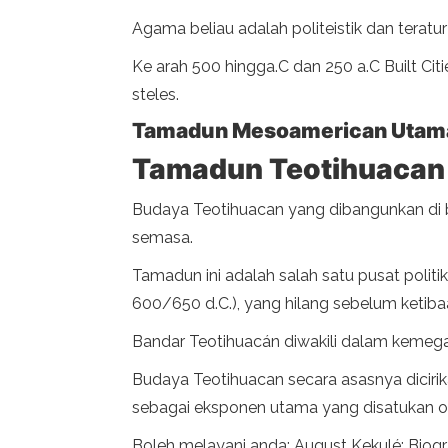
Agama beliau adalah politeistik dan teratur
Ke arah 500 hingga.C dan 250 a.C Built C
steles.
Tamadun Mesoamerican Utama 
Tamadun Teotihuacan
Budaya Teotihuacan yang dibangunkan di ba
semasa.
Tamadun ini adalah salah satu pusat polit
600/650 d.C.), yang hilang sebelum ketib
Bandar Teotihuacán diwakili dalam kemega
Budaya Teotihuacan secara asasnya dicirik
sebagai eksponen utama yang disatukan ole
Boleh melayani anda: August Kekulé: Biogr