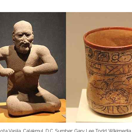
acota Vasija, Calakmul, D.C. Sumber: Gary Lee Todd, Wikime