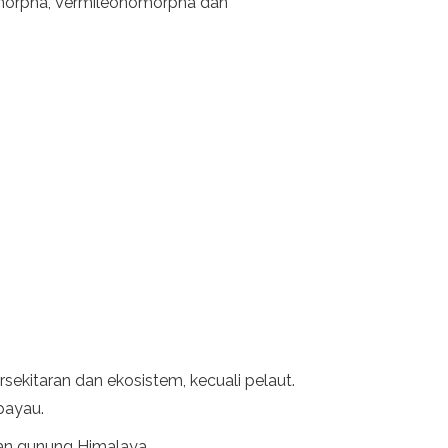
omorpha, Vermileonomorpha dan
sekitaran dan ekosistem, kecuali pelaut.
payau.
asan gunung Himalaya.