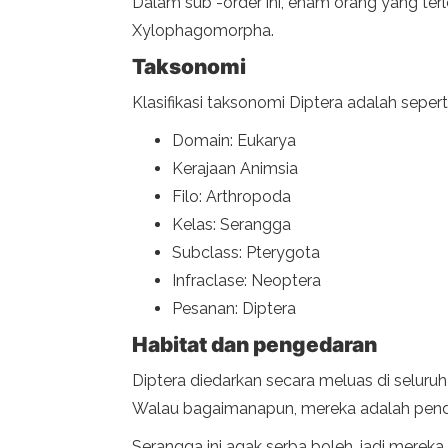
Dalam sub -order ini, enam orang yang t
Xylophagomorpha.
Taksonomi
Klasifikasi taksonomi Diptera adalah seperti
Domain: Eukarya
Kerajaan Animsia
Filo: Arthropoda
Kelas: Serangga
Subclass: Pterygota
Infraclase: Neoptera
Pesanan: Diptera
Habitat dan pengedaran
Diptera diedarkan secara meluas di seluruh
Walau bagaimanapun, mereka adalah pendud
Serangga ini agak serba boleh, jadi mereka 