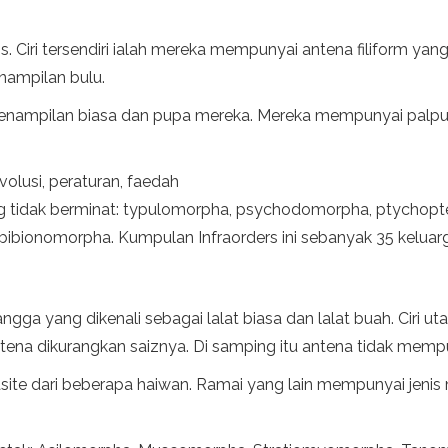
s. Ciri tersendiri ialah mereka mempunyai antena filiform ya
nampilan bulu.
enampilan biasa dan pupa mereka. Mereka mempunyai palpus 
volusi, peraturan, faedah
ng tidak berminat: typulomorpha, psychodomorpha, ptychop
bionomorpha. Kumpulan Infraorders ini sebanyak 35 keluar
angga yang dikenali sebagai lalat biasa dan lalat buah. Cir
na dikurangkan saiznya. Di samping itu antena tidak mempun
asite dari beberapa haiwan. Ramai yang lain mempunyai jeni