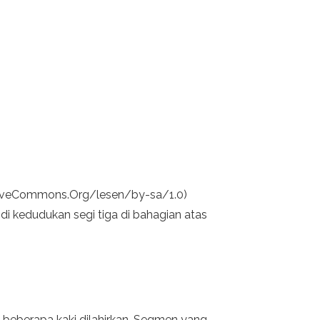
reativeCommons.Org/lesen/by-sa/1.0)
di kedudukan segi tiga di bahagian atas
 beberapa kaki dilahirkan. Segmen yang