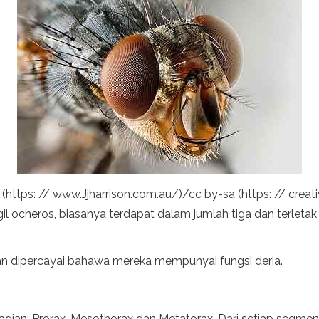
son (https: // www.Jjharrison.com.au/)/cc by-sa (https: // c
 ocheros, biasanya terdapat dalam jumlah tiga dan terletak 
dan dipercayai bahawa mereka mempunyai fungsi deria.
gian: Prorax, Mesothorax dan Metatorax. Dari setiap segmen