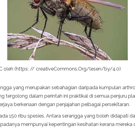
 oleh (https: // creativeCommons.Org/lesen/by/4.0)
erangga yang merupakan sebahagian daripada kumpulan arth
rgolong dalam perintah ini praktikal di semua penjuru planet 
jaya berkenaan dengan penjajahan pelbagai persekitaran.
pada 150 ribu spesies. Antara serangga yang boleh didapati d
ipadanya mempunyai kepentingan kesihatan kerana mereka dik