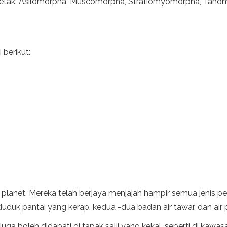
erletak: Asilomorpha, Muscomorpha, Stratiomyomorpha, Tan
 berikut:
 planet. Mereka telah berjaya menjajah hampir semua jenis per
uk pantai yang kerap, kedua -dua badan air tawar, dan air 
juga boleh didapati di tapak salji yang kekal, seperti di kaw