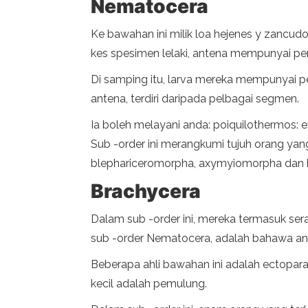
Nematocera
Ke bawahan ini milik loa hejenes y zancudo
kes spesimen lelaki, antena mempunyai pe
Di samping itu, larva mereka mempunyai p
antena, terdiri daripada pelbagai segmen.
Ia boleh melayani anda: poiquilothermos: e
Sub -order ini merangkumi tujuh orang ya
blephariceromorpha, axymyiomorpha dan bi
Brachycera
Dalam sub -order ini, mereka termasuk ser
sub -order Nematocera, adalah bahawa ante
Beberapa ahli bawahan ini adalah ectopar
kecil adalah pemulung.