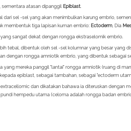
, sementara atasan dipanggil
Epiblast
.
 dari sel -sel yang akan menimbulkan karung embrio, semen
tuk membentuk tiga lapisan kuman embrio:
Ectoderm
, Dia
Me
l, yang sangat dekat dengan rongga ekstraselomik embrio.
lebih tebal, dibentuk oleh sel -sel kolumnar yang besar yang 
tan dengan rongga amniotik embrio, yang dibentuk sebagai se
yang mereka panggil "lantai" rongga amniotik (ruang di man
kepada epiblast, sebagai tambahan, sebagai "ectoderm utam
tracellomic dan dikatakan bahawa ia diteruskan dengan m
undi hempedu utama (celoma adalah rongga badan embrio 