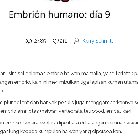
2485
211
Kerry Schmitt
dari jisim sel dalaman embrio haiwan mamalia, yang terletak pa
an embrio, kain ini menimbulkan tiga lapisan kuman utama
o.
m pluripotent dan banyak penulis juga menggambarkannya seb
embrio amniotas (haiwan vertebrata tetropod, empat kaki).
an embrio, secara evolusi dipelihara di kalangan semua hai
rgantung kepada kumpulan haiwan yang dipersoalkan.