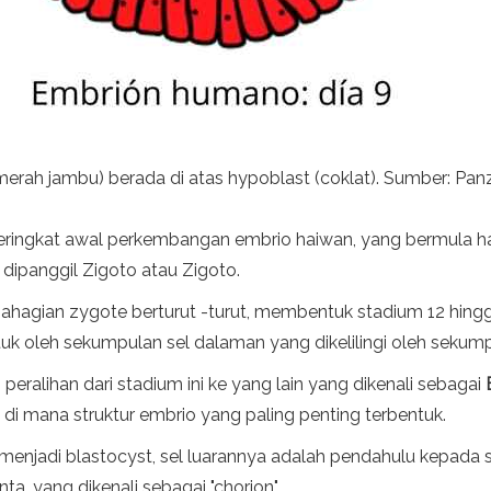
merah jambu) berada di atas hypoblast (coklat). Sumber: Panz
peringkat awal perkembangan embrio haiwan, yang bermula 
dipanggil Zigoto atau Zigoto.
agian zygote berturut -turut, membentuk stadium 12 hingga
tuk oleh sekumpulan sel dalaman yang dikelilingi oleh sekumpu
ralihan dari stadium ini ke yang lain yang dikenali sebagai
, di mana struktur embrio yang paling penting terbentuk.
 menjadi blastocyst, sel luarannya adalah pendahulu kepada 
, yang dikenali sebagai "chorion".