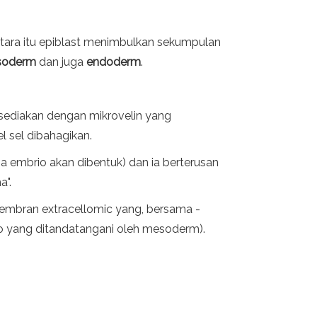
tara itu epiblast menimbulkan sekumpulan
soderm
dan juga
endoderm
.
disediakan dengan mikrovelin yang
l sel dibahagikan.
a embrio akan dibentuk) dan ia berterusan
a".
embran extracellomic yang, bersama -
yang ditandatangani oleh mesoderm).