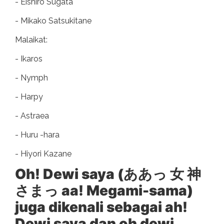
- Eishiro Sugata
- Mikako Satsukitane
Malaikat:
- Ikaros
- Nymph
- Harpy
- Astraea
- Huru -hara
- Hiyori Kazane
Oh! Dewi saya (ああっ 女 神
さまっ aa! Megami-sama)
juga dikenali sebagai ah!
Dewi saya dan oh dewi