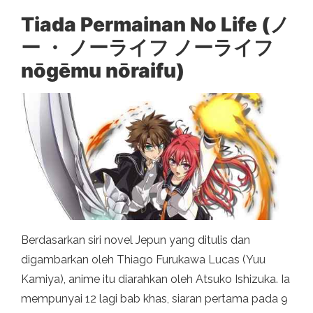
Tiada Permainan No Life (ノ
ー ・ ノーライフ ノーライフ
nōgēmu nōraifu)
Berdasarkan siri novel Jepun yang ditulis dan
digambarkan oleh Thiago Furukawa Lucas (Yuu
Kamiya), anime itu diarahkan oleh Atsuko Ishizuka. Ia
mempunyai 12 lagi bab khas, siaran pertama pada 9