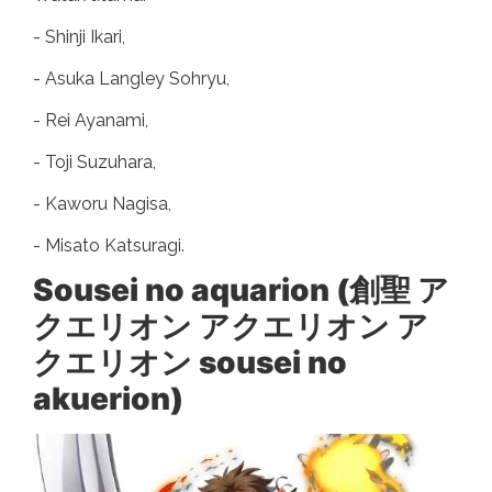
- Shinji Ikari,
- Asuka Langley Sohryu,
- Rei Ayanami,
- Toji Suzuhara,
- Kaworu Nagisa,
- Misato Katsuragi.
Sousei no aquarion (創聖 ア
クエリオン アクエリオン ア
クエリオン sousei no
akuerion)