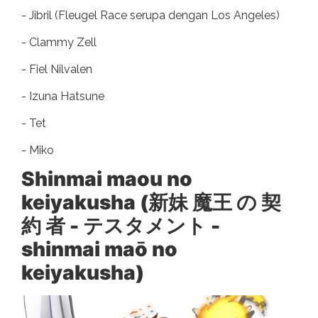
- Jibril (Fleugel Race serupa dengan Los Angeles)
- Clammy Zell
- Fiel Nilvalen
- Izuna Hatsune
- Tet
- Miko
Shinmai maou no
keiyakusha (新妹 魔王 の 契
約 者 - テスタメント -
shinmai maō no
keiyakusha)