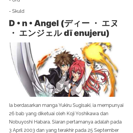
- Skuld
D • n • Angel (ディー ・ エヌ
・ エンジェル dī enujeru)
Ia berdasarkan manga Yukiru Sugisaki, ia mempunyai
26 bab yang diketuai oleh Koji Yoshikawa dan
Nobuyoshi Habara. Siaran pertamanya adalah pada
3 April 2003 dan yang terakhir pada 25 September