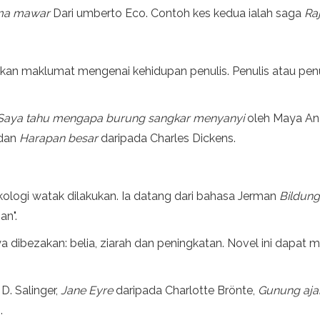
a mawar
Dari umberto Eco. Contoh kes kedua ialah saga
Ra
an maklumat mengenai kehidupan penulis. Penulis atau pen
.
Saya tahu mengapa burung sangkar menyanyi
oleh Maya An
dan
Harapan besar
daripada Charles Dickens.
kologi watak dilakukan. Ia datang dari bahasa Jerman
Bildun
an".
nya dibezakan: belia, ziarah dan peningkatan. Novel ini dapat
 D. Salinger,
Jane Eyre
daripada Charlotte Brönte,
Gunung aja
.