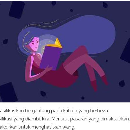
asifikasikan bergantung pada kriteria yang berbeza
ifikasi yang diambil kira. Menurut pasaran yang dimaksudkan,
takdirkan untuk menghasilkan wang.