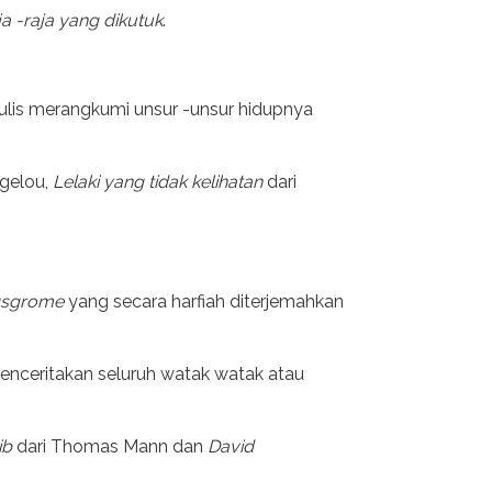
ja -raja yang dikutuk
.
ulis merangkumi unsur -unsur hidupnya
gelou,
Lelaki yang tidak kelihatan
dari
gsgrome
yang secara harfiah diterjemahkan
 menceritakan seluruh watak watak atau
ib
dari Thomas Mann dan
David