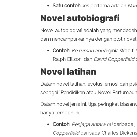
Satu contoh
kes pertama adalah
Nam
Novel autobiografi
Novel autobiografi adalah yang mendedahk
dan mencampurkannya dengan plot novel
Contoh
:
Ke rumah api
Virginia Woolf,
Ralph Ellison, dan
David Copperfield
Novel latihan
Dalam novel latihan, evolusi emosi dan psi
sebagai "Pendidikan atau Novel Pertumbuh
Dalam novel jenis ini, tiga peringkat biasa
hanya tempoh ini.
Contoh
:
Penjaga antara rai
daripada j.
Copperfield
daripada Charles Dickens