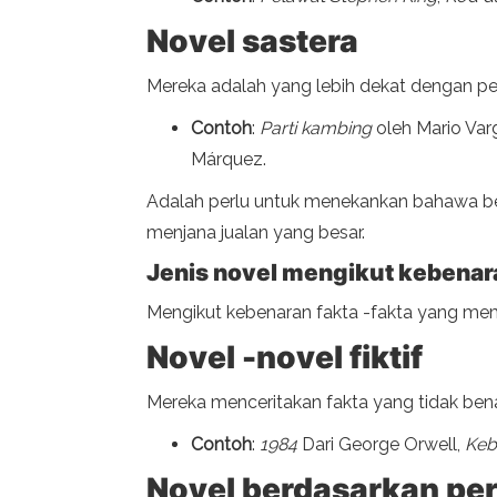
Novel sastera
Mereka adalah yang lebih dekat dengan penc
Contoh
:
Parti kambing
oleh Mario Var
Márquez.
Adalah perlu untuk menekankan bahawa beb
menjana jualan yang besar.
Jenis novel mengikut kebenar
Mengikut kebenaran fakta -fakta yang mem
Novel -novel fiktif
Mereka menceritakan fakta yang tidak bena
Contoh
:
1984
Dari George Orwell,
Keb
Novel berdasarkan per