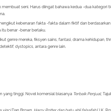
k membuat seni. Harus diingat bahawa kedua -dua kategori tida
ma.
an mengikut kebenaran fakta -fakta dalam fiktif dan berdasarkan
itu benar -benar berlaku.
kut genre mereka, fiksyen sains, fantasi, drama kehidupan, thri
detektif, dystopics, antara genre lain.
n yang tinggi. Novel komersial biasanya
Terbaik
Penjual
, Taj
 vinci
Dan Brown,
Harry Potter dan batu ahli falsafah
(J.K. Ro