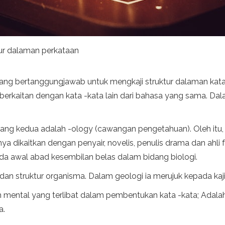
ktur dalaman perkataan
tik yang bertanggungjawab untuk mengkaji struktur dalaman ka
rkaitan dengan kata -kata lain dari bahasa yang sama. Dalam p
ang kedua adalah -ology (cawangan pengetahuan). Oleh itu
nya dikaitkan dengan penyair, novelis, penulis drama dan ahl
a awal abad kesembilan belas dalam bidang biologi.
dan struktur organisma. Dalam geologi ia merujuk kepada kaji
em mental yang terlibat dalam pembentukan kata -kata; Adal
a.