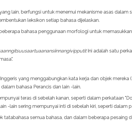
stik yang lain, berfungsi untuk menemui mekanisme asas dala
embentukan leksikon setiap bahasa dijelaskan.
am beberapa bahasa penggunaan morfologi untuk memasukka
aanngitsuusaartuaanansiinnangivipputit
Ini adalah satu perk
masa".
 Inggeris yang menggabungkan kata kerja dan objek mereka (se
alam bahasa Perancis dan lain -lain.
punyai teras di sebelah kanan, seperti dalam perkataan "Do
n -lain sering mempunyai inti di sebelah kiri, seperti dalam p
spek tatabahasa semua bahasa, dan dalam beberapa pesaing d