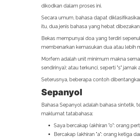
dikodkan dalam proses ini.
Secara umum, bahasa dapat diklasifikasik
itu, dua jenis bahasa yang hebat dibezakan: 
Bekas mempunyai doa yang terdiri sepenuhn
membenarkan kemasukan dua atau lebih m
Morfem adalah unit minimum makna semant
sendirinya); atau terkunci, seperti "s" jama
Seterusnya, beberapa contoh dibentangka
Sepanyol
Bahasa Sepanyol adalah bahasa sintetik, t
maklumat tatabahasa:
Saya bercakap (akhiran "o": orang per
Bercakap (akhiran "a": orang ketiga da