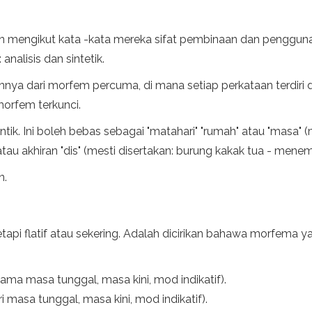
an mengikut kata -kata mereka sifat pembinaan dan penggun
analisis dan sintetik.
ya dari morfem percuma, di mana setiap perkataan terdiri d
orfem terkunci.
ik. Ini boleh bebas sebagai "matahari" "rumah" atau "mas
k atau akhiran "dis" (mesti disertakan: burung kakak tua - mene
n.
etapi flatif atau sekering. Adalah dicirikan bahawa morfem
tama masa tunggal, masa kini, mod indikatif).
ri masa tunggal, masa kini, mod indikatif).