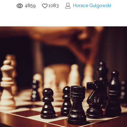
4859
1083
Horace Gulgowski