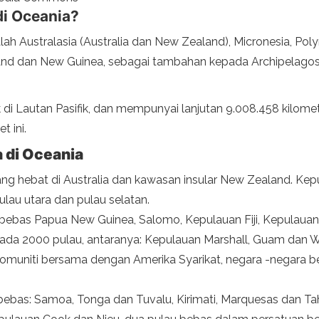
i Oceania?
ah Australasia (Australia dan New Zealand), Micronesia, Poly
land dan New Guinea, sebagai tambahan kepada Archipelagos
k di Lautan Pasifik, dan mempunyai lanjutan 9.008.458 kilome
 ini.
 di Oceania
ang hebat di Australia dan kawasan insular New Zealand. Kep
pulau utara dan pulau selatan.
 bebas Papua New Guinea, Salomo, Kepulauan Fiji, Kepulaua
pada 2000 pulau, antaranya: Kepulauan Marshall, Guam dan Wak
omuniti bersama dengan Amerika Syarikat, negara -negara bers
bebas: Samoa, Tonga dan Tuvalu, Kirimati, Marquesas dan Tah