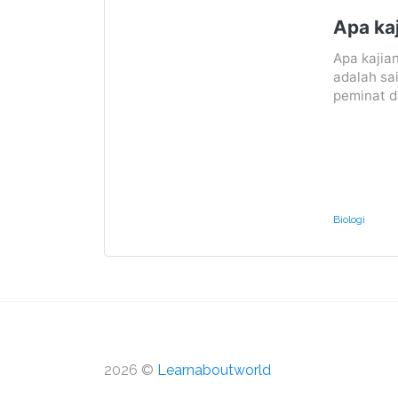
Apa kaj
Apa kajian
adalah sa
peminat d
Biologi
2026 ©
Learnaboutworld