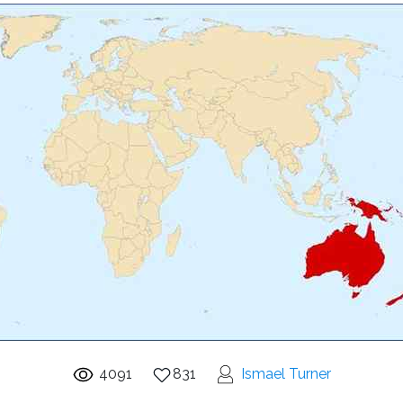
4091
831
Ismael Turner