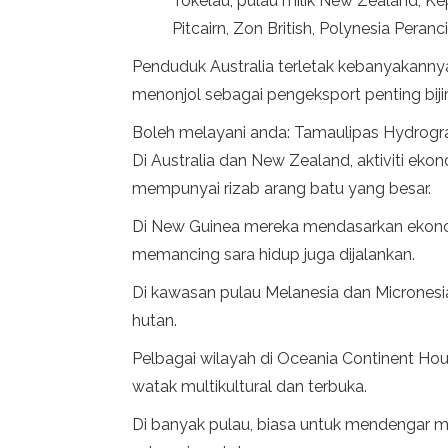
Tokelau, pulau milik New Zealand, 
Pitcairn, Zon British, Polynesia Peran
Penduduk Australia terletak kebanyakannya
menonjol sebagai pengeksport penting bijirin
Boleh melayani anda: Tamaulipas Hydrog
Di Australia dan New Zealand, aktiviti eko
mempunyai rizab arang batu yang besar.
Di New Guinea mereka mendasarkan ekono
memancing sara hidup juga dijalankan.
Di kawasan pulau Melanesia dan Microne
hutan.
Pelbagai wilayah di Oceania Continent H
watak multikultural dan terbuka.
Di banyak pulau, biasa untuk mendengar mu