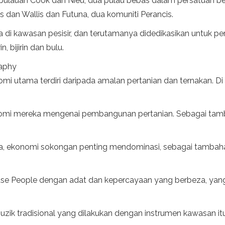
Kepulauan Cook dan Nieu, dua pulau bebas dalam persatuan 
cis dan Wallis dan Futuna, dua komuniti Perancis.
 di kawasan pesisir, dan terutamanya didedikasikan untuk pe
, bijirin dan bulu.
raphy
nomi utama terdiri daripada amalan pertanian dan ternakan. D
mi mereka mengenai pembangunan pertanian. Sebagai tamba
sia, ekonomi sokongan penting mendominasi, sebagai tamb
ouse People dengan adat dan kepercayaan yang berbeza, ya
zik tradisional yang dilakukan dengan instrumen kawasan itu