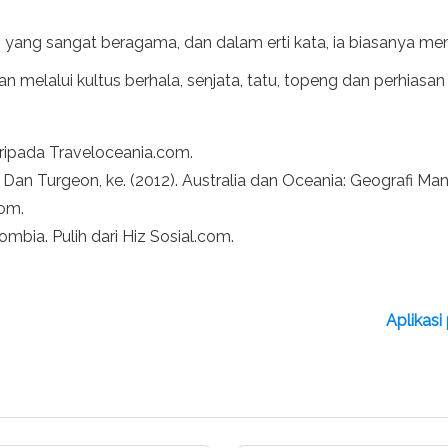
ang sangat beragama, dan dalam erti kata, ia biasanya mempun
n melalui kultus berhala, senjata, tatu, topeng dan perhiasan 
aripada Traveloceania.com.
. Dan Turgeon, ke. (2012). Australia dan Oceania: Geografi Man
com.
bia. Pulih dari Hiz Sosial.com.
Aplikas