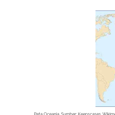
Peta Oceania. Sumber: Keepscases, Wik