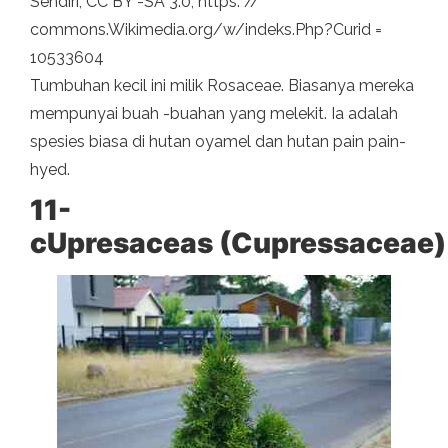
Sendiri, CC BY -SA 3.0, https: //
commons.Wikimedia.org/w/indeks.Php?Curid =
10533604
Tumbuhan kecil ini milik Rosaceae. Biasanya mereka
mempunyai buah -buahan yang melekit. Ia adalah
spesies biasa di hutan oyamel dan hutan pain pain-
hyed.
11-
c
Upresaceas
(
Cupressaceae
)