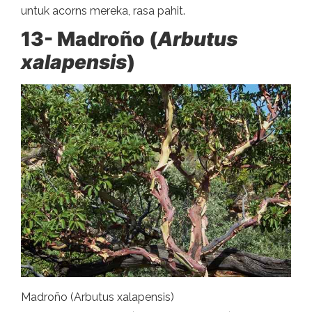
untuk acorns mereka, rasa pahit.
13- Madroño (
Arbutus
xalapensis
)
Madroño (Arbutus xalapensis)