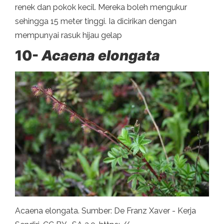
renek dan pokok kecil. Mereka boleh mengukur
sehingga 15 meter tinggi. Ia dicirikan dengan
mempunyai rasuk hijau gelap
10-
Acaena elongata
Acaena elongata. Sumber: De Franz Xaver - Kerja