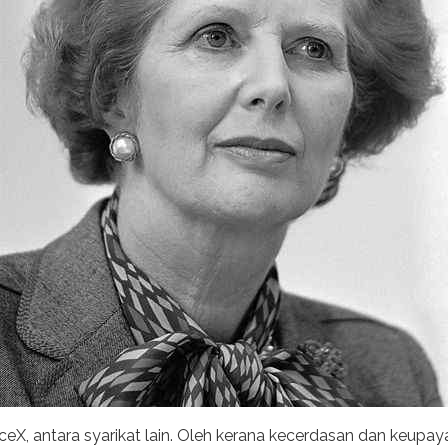
X, antara syarikat lain. Oleh kerana kecerdasan dan keupaya