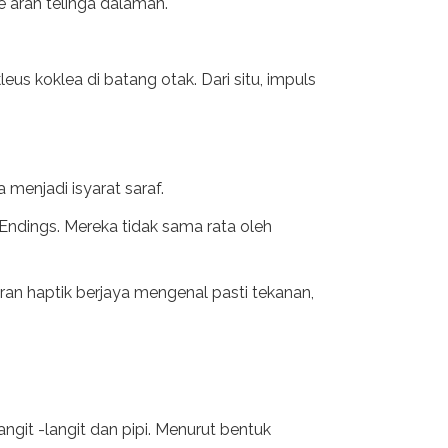
e arah telinga dalaman.
eus koklea di batang otak. Dari situ, impuls
enjadi isyarat saraf.
 Endings. Mereka tidak sama rata oleh
an haptik berjaya mengenal pasti tekanan,
angit -langit dan pipi. Menurut bentuk