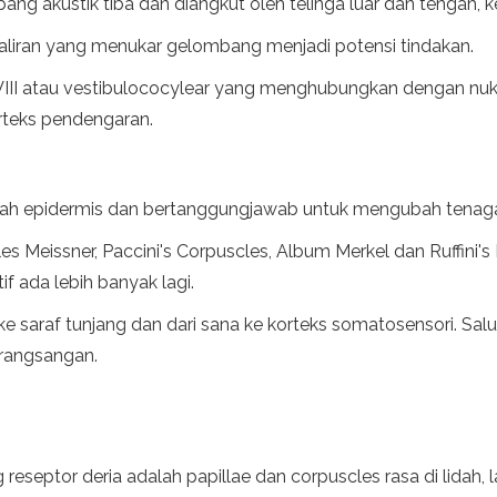
ang akustik tiba dan diangkut oleh telinga luar dan tengah, k
 aliran yang menukar gelombang menjadi potensi tindakan.
f VIII atau vestibulococylear yang menghubungkan dengan nukl
rteks pendengaran.
ah epidermis dan bertanggungjawab untuk mengubah tenaga m
s Meissner, Paccini's Corpuscles, Album Merkel dan Ruffini's
if ada lebih banyak lagi.
araf tunjang dan dari sana ke korteks somatosensori. Salur
 rangsangan.
reseptor deria adalah papillae dan corpuscles rasa di lidah, l