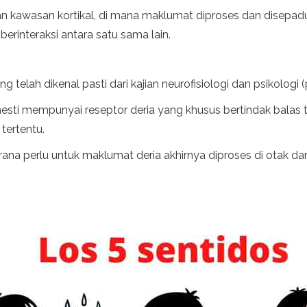
n kawasan kortikal, di mana maklumat diproses dan disepad
erinteraksi antara satu sama lain.
 telah dikenal pasti dari kajian neurofisiologi dan psikologi (ps
sti mempunyai reseptor deria yang khusus bertindak balas te
tertentu.
na perlu untuk maklumat deria akhirnya diproses di otak da