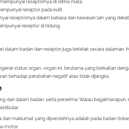
 mempunyai reseptornya di retina mata.
mempunyai reseptor pada kulit.
nyai reseptornya dalam bahasa dan kawasan lain yang dekat
empunyai reseptor di hidung.
ari dalam badan dan reseptor juga terletak secara dalaman. Ma
genai status organ -organ ini, terutama yang berkaitan den
n terhadap perubahan negatif atau tidak dijangka.
e
tang dari dalam badan, serta penerima. Walau bagaimanapun, r
estibular.
dan maklumat yang diperolehnya adalah pada badan (lokasi d
ia-motor.