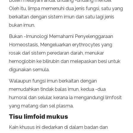
Boleh melayani anda: undang -undang mendel
Oleh itu, limpa memenuhi dua jenis fungsi, satu yang
berkaitan dengan sistem imun dan satu lagi jenis
bukan imun.
Bukan -Imunologi Memahami Penyelenggaraan
Homeostasis, Mengeluarkan erythrocytes yang
rosak dari sistem peredaran darah, menukar
hemoglobin ke bilirubin dan melepaskan besi untuk
digunakan semula.
Walaupun fungsi imun berkaitan dengan
memudahkan tindak balas imun, kedua -dua
humoral dan selular, kerana ia mengandungi limfosit
yang matang dan sel plasma.
Tisu limfoid mukus
Kain khusus ini diedarkan di dalam badan dan