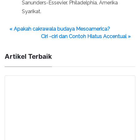
Sanunders-Essevier. Philadelphia, Amerika
Syarikat.
« Apakah cakrawala budaya Mesoamerica?
Ciri -ciri dan Contoh Hiatus Accentual »
Artikel Terbaik