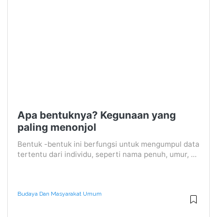
Apa bentuknya? Kegunaan yang
paling menonjol
Bentuk -bentuk ini berfungsi untuk mengumpul data
tertentu dari individu, seperti nama penuh, umur, ...
Budaya Dan Masyarakat Umum