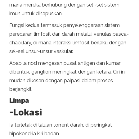
mana mereka berhubung dengan sel -sel sistem
imun untuk dihapuskan.
Fungsi kedua termasuk penyelenggaraan sistem
peredaran limfosit dari darah melalui vénulas pasca-
chapillary, di mana interaksi limfosit berlaku dengan
sel-sel unsur-unsur vaskular.
Apabila nod mengesan pusat antigen dan kuman
dibentuk, ganglion meningkat dengan ketara. Ciri ini
mudah dikesan dengan palpasi dalam proses
berjangkit.
Limpa
-Lokasi
Ia terletak di laluan torrent darah, di peringkat
hipokondria kiri badan.