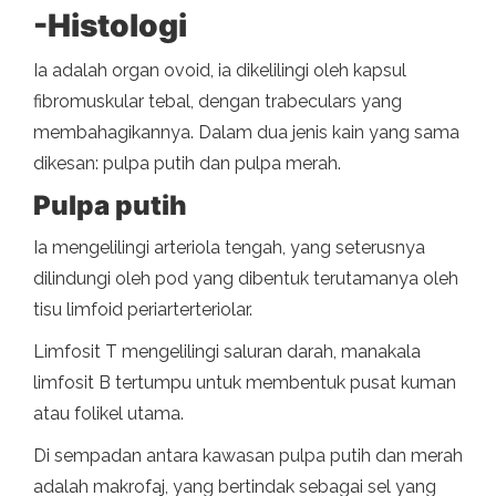
-Histologi
Ia adalah organ ovoid, ia dikelilingi oleh kapsul
fibromuskular tebal, dengan trabeculars yang
membahagikannya. Dalam dua jenis kain yang sama
dikesan: pulpa putih dan pulpa merah.
Pulpa putih
Ia mengelilingi arteriola tengah, yang seterusnya
dilindungi oleh pod yang dibentuk terutamanya oleh
tisu limfoid periarterteriolar.
Limfosit T mengelilingi saluran darah, manakala
limfosit B tertumpu untuk membentuk pusat kuman
atau folikel utama.
Di sempadan antara kawasan pulpa putih dan merah
adalah makrofaj, yang bertindak sebagai sel yang