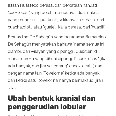
Istilah Huasteco berasal dari perkataan nahuatl
"cuextécatl", yang boleh mempunyai dua makna
yang mungkin: "siput kecil", sekiranya ia berasal dari
cuachalolotl, atau "guaje", jika ia berasal dari "huaxitl"
Bernardino De Sahagún yang beragama Bernardino
De Sahagún menyatakan bahawa "nama semua ini
diambil dari wilayah yang dipanggil Cuextlan, di
mana mereka yang dihuni dipanggil" cuextecas ", jika
ada banyak, dan jika seseorang" cueextecatl ", dan
dengan nama lain "Toveiome" ketika ada banyak,
dan ketika satu "toveio", namanya bermaksud "jiran
kita".
Ubah bentuk kranial dan
penggerudian lobular