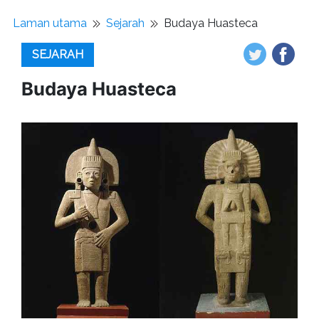
Laman utama
Sejarah
Budaya Huasteca
SEJARAH
Budaya Huasteca