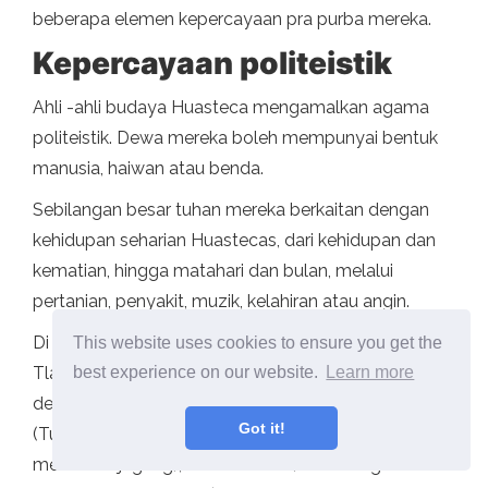
beberapa elemen kepercayaan pra purba mereka.
Kepercayaan politeistik
Ahli -ahli budaya Huasteca mengamalkan agama
politeistik. Dewa mereka boleh mempunyai bentuk
manusia, haiwan atau benda.
Sebilangan besar tuhan mereka berkaitan dengan
kehidupan seharian Huastecas, dari kehidupan dan
kematian, hingga matahari dan bulan, melalui
pertanian, penyakit, muzik, kelahiran atau angin.
Di dalam pantheonnya adalah tuhan -tuhan seperti
This website uses cookies to ensure you get the
Tlazoltéotl (dewi tanaman); Teteoinan (ibu para
best experience on our website.
Learn more
dewa); Xochiquetzal (dewi cinta dan bunga); Cipak
Got it!
(Tuhan yang mengajar manusia bagaimana
menanam jagung); atau ehécatl (Tuhan angin utara