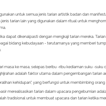
igunakan untuk semua jenis tarian artistik badan dan manifes
an jenis tarian lain yang digunakan dalam ritual untuk meng
ama.
ka dapat dikenalpasti dengan mengkaji tarian mereka. Tarian
bagai bidang kebudayaan - terutamanya yang memberi tump
.
 dari masa ke masa, selepas beribu -ribu kediaman suku -suku
hijrahan adalah faktor utama dalam pengembangan tarian an
peralihan kehidupan", yang berfungsi untuk membimbing orang 
sir merealisasikan tarian dalam upacara pengebumian adalah
dalah tradisional untuk membuat upacara dan tarian ketika m