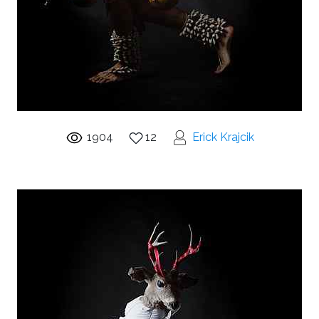
1904
12
Erick Krajcik