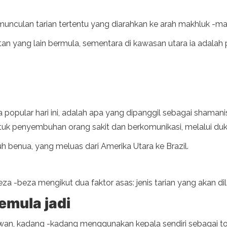
emunculan tarian tertentu yang diarahkan ke arah makhluk -mak
tan yang lain bermula, sementara di kawasan utara ia adala
popular hari ini, adalah apa yang dipanggil sebagai shaman
 untuk penyembuhan orang sakit dan berkomunikasi, melalui du
uh benua, yang meluas dari Amerika Utara ke Brazil.
 -beza mengikut dua faktor asas: jenis tarian yang akan dilak
mula jadi
aiwan, kadang -kadang menggunakan kepala sendiri sebagai 