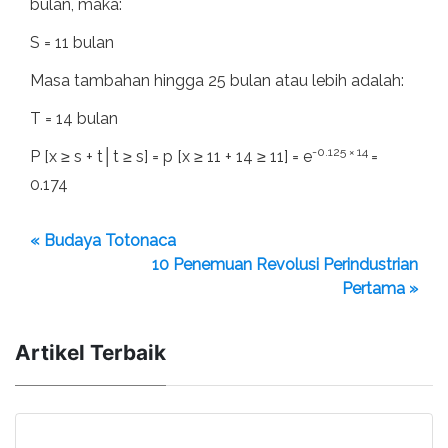
bulan, maka:
S = 11 bulan
Masa tambahan hingga 25 bulan atau lebih adalah:
T = 14 bulan
-0.125 × 14
P [x ≥ s + t│t ≥ s] = p [x ≥ 11 + 14 ≥ 11] = e
=
0.174
« Budaya Totonaca
10 Penemuan Revolusi Perindustrian
Pertama »
Artikel Terbaik