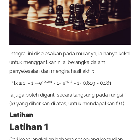
Integral ini diselesaikan pada mulanya, ia hanya kekal
untuk menggantikan nilai berangka dalam
penyelesaian dan mengira hasil akhir:
-
0.2
×
1
-
0.2
P [x ≤ 1] = 1 --e
= 1- e
= 1- 0.819 = 0.181
Ia juga boleh diganti secara langsung pada fungsi f
(x) yang diberikan di atas, untuk mendapatkan f (1).
Latihan
Latihan 1
Cari kebarangkalian bahawa seseorang kemudian