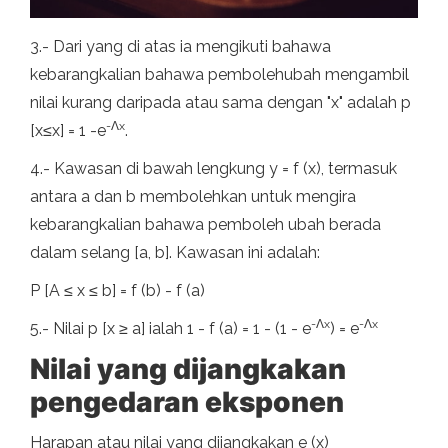
3.- Dari yang di atas ia mengikuti bahawa
kebarangkalian bahawa pembolehubah mengambil
nilai kurang daripada atau sama dengan "x" adalah p
-Λ
x
[x≤x] = 1 -e
.
4.- Kawasan di bawah lengkung y = f (x), termasuk
antara a dan b membolehkan untuk mengira
kebarangkalian bahawa pemboleh ubah berada
dalam selang [a, b]. Kawasan ini adalah:
P [A ≤ x ≤ b] = f (b) - f (a)
-Λ
x
-Λ
x
5.- Nilai p [x ≥ a] ialah 1 - f (a) = 1 - (1 - e
) = e
Nilai yang dijangkakan
pengedaran eksponen
Harapan atau nilai yang dijangkakan e (x)