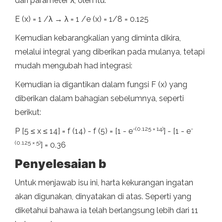
dari parameter λ, oleh itu:
E (x) = 1 /λ → λ = 1 /e (x) = 1/8 = 0.125
Kemudian kebarangkalian yang diminta dikira,
melalui integral yang diberikan pada mulanya, tetapi
mudah mengubah had integrasi:
Kemudian ia digantikan dalam fungsi F (x) yang
diberikan dalam bahagian sebelumnya, seperti
berikut:
-(0.125 × 14)
-
P [5 ≤ x ≤ 14] = f (14) - f (5) = [1 - e
] - [1 - e
(0.125 × 5)
] = 0.36
Penyelesaian b
Untuk menjawab isu ini, harta kekurangan ingatan
akan digunakan, dinyatakan di atas. Seperti yang
diketahui bahawa ia telah berlangsung lebih dari 11