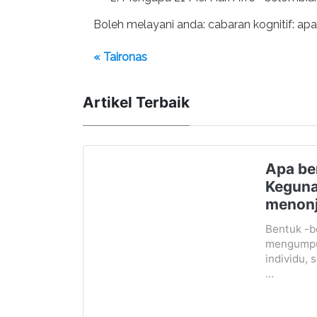
Boleh melayani anda: cabaran kognitif: apak
« Taironas
Artikel Terbaik
Apa be
Keguna
menonj
Bentuk -b
mengumpul
individu,
...