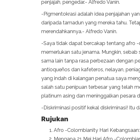
penjajah, pengedar.- Alfredo Vanín.
-Pigmentokrasi adalah idea penjajahan yang
daripada tamadun yang mereka tahu. Teta
merendahkannya.- Alfredo Vanín.
-Saya tidak dapat bercakap tentang afro 
memerlukan satu jenama. Mungkin, sebab sa
sama lain tanpa rasa perbezaan dengan pe
antioqueños dan kafeteros, nelayan, peni
yang indah di kalangan penatua saya men
salah satu penipuan terbesar yang telah m
platinum asing dan meninggalkan pesara da
-Diskriminasi positif kekal diskriminasi! It
Rujukan
Afro -Colombianity Hari Kebangsaan: 
Mengapa 21 Mei Hari Afro -Colombian