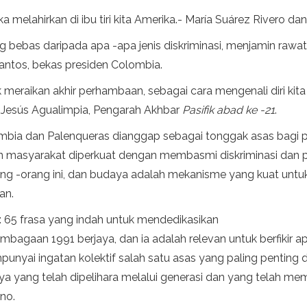
 melahirkan di ibu tiri kita Amerika.- María Suárez Rivero da
bebas daripada apa -apa jenis diskriminasi, menjamin raw
antos, bekas presiden Colombia.
meraikan akhir perhambaan, sebagai cara mengenali diri kita 
a.- Jesús Agualimpia, Pengarah Akhbar
Pasifik abad ke -21
.
ombia dan Palenqueras dianggap sebagai tonggak asas bagi
n masyarakat diperkuat dengan membasmi diskriminasi dan
ng -orang ini, dan budaya adalah mekanisme yang kuat unt
an.
: 65 frasa yang indah untuk mendedikasikan
lembagaan 1991 berjaya, dan ia adalah relevan untuk berfiki
empunyai ingatan kolektif salah satu asas yang paling penti
daya yang telah dipelihara melalui generasi dan yang telah
no.