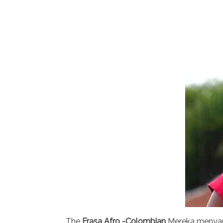
The
Frasa Afro -Colombian
Mereka menyamp