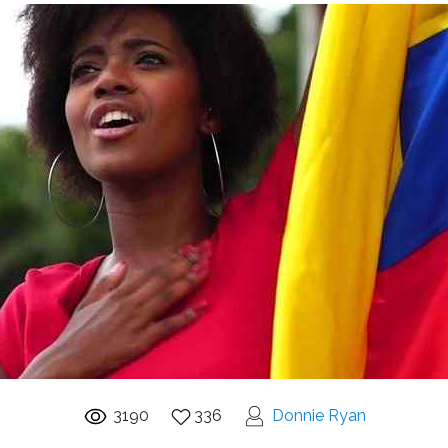
3190
336
Donnie Ryan