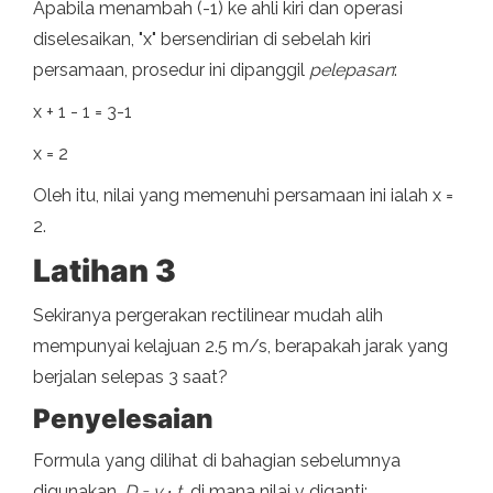
Apabila menambah (-1) ke ahli kiri dan operasi
diselesaikan, "x" bersendirian di sebelah kiri
persamaan, prosedur ini dipanggil
pelepasan
:
x + 1 - 1 = 3-1
x = 2
Oleh itu, nilai yang memenuhi persamaan ini ialah x =
2.
Latihan 3
Sekiranya pergerakan rectilinear mudah alih
mempunyai kelajuan 2.5 m/s, berapakah jarak yang
berjalan selepas 3 saat?
Penyelesaian
Formula yang dilihat di bahagian sebelumnya
digunakan,
D = v ∙ t,
di mana nilai v diganti: