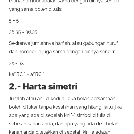
mana nombor adalah sama dengan dirinya sendiri,
yang sama boleh ditulis:
5 = 5
36.35 = 36.35
Sekiranya jumlahnya harfiah, atau gabungan huruf
dan nombor, ia juga sama dengan dirinya sendiri:
3x = 3x
2
-1
2
-1
ke
BC
= a
BC
2.- Harta simetri
Jumlah atau ahli di kedua -dua belah persamaan
boleh ditukar tanpa kesahihan yang hilang. Iaitu, jika
apa yang ada di sebelah kiri "=" simbol ditulis di
sebelah kanan anda, dan apa yang ada di sebelah
kanan anda diletakkan di sebelah kiri, ia adalah