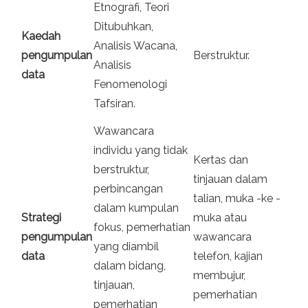
Etnografi, Teori
Ditubuhkan,
Kaedah
Analisis Wacana,
pengumpulan
Berstruktur.
Analisis
data
Fenomenologi
Tafsiran.
Wawancara
individu yang tidak
Kertas dan
berstruktur,
tinjauan dalam
perbincangan
talian, muka -ke -
dalam kumpulan
Strategi
muka atau
fokus, pemerhatian
pengumpulan
wawancara
yang diambil
data
telefon, kajian
dalam bidang,
membujur,
tinjauan,
pemerhatian
pemerhatian