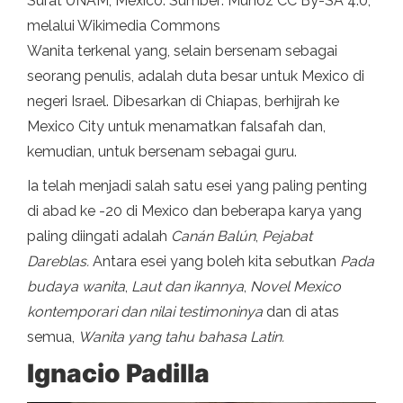
Surat UNAM, Mexico. Sumber: Muñoz CC By-SA 4.0,
melalui Wikimedia Commons
Wanita terkenal yang, selain bersenam sebagai
seorang penulis, adalah duta besar untuk Mexico di
negeri Israel. Dibesarkan di Chiapas, berhijrah ke
Mexico City untuk menamatkan falsafah dan,
kemudian, untuk bersenam sebagai guru.
Ia telah menjadi salah satu esei yang paling penting
di abad ke -20 di Mexico dan beberapa karya yang
paling diingati adalah
Canán Balún
,
Pejabat
Dareblas.
Antara esei yang boleh kita sebutkan
Pada
budaya wanita
,
Laut dan ikannya
,
Novel Mexico
kontemporari dan nilai testimoninya
dan di atas
semua,
Wanita yang tahu bahasa Latin.
Ignacio Padilla