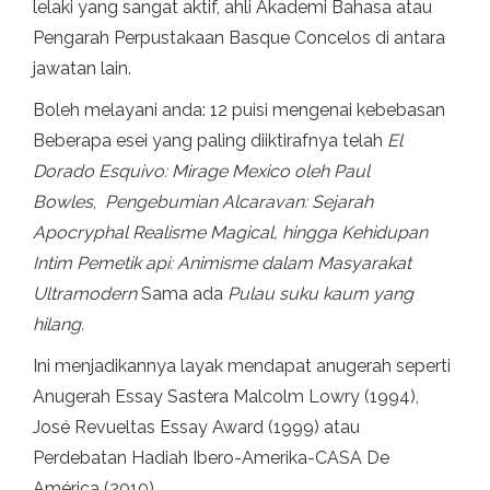
lelaki yang sangat aktif, ahli Akademi Bahasa atau
Pengarah Perpustakaan Basque Concelos di antara
jawatan lain.
Boleh melayani anda: 12 puisi mengenai kebebasan
Beberapa esei yang paling diiktirafnya telah
El
Dorado Esquivo: Mirage Mexico oleh Paul
Bowles
,
Pengebumian Alcaravan: Sejarah
Apocryphal Realisme Magical, hingga Kehidupan
Intim Pemetik api: Animisme dalam Masyarakat
Ultramodern
Sama ada
Pulau suku kaum yang
hilang.
Ini menjadikannya layak mendapat anugerah seperti
Anugerah Essay Sastera Malcolm Lowry (1994),
José Revueltas Essay Award (1999) atau
Perdebatan Hadiah Ibero-Amerika-CASA De
América (2010).