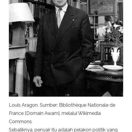
Louis Aragon. Sumber: Bibliothèque Nationale de
France [Domain Awam], melalui Wikimedia
Commons
Sebaliknya, penyair itu adalah pelakon politik yang