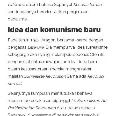
Littérure,
dalam bahasa Sepanyol
Kesusasteraan,
kandungannya berorientasikan pergerakan
dadaisme.
Idea dan komunisme baru
Pada tahun 1923, Aragon, bersama -sama dengan
pengasas
Littérure,
Dia mempunyai idea surrealisme
sebagai gerakan yang melampaui sebenar. Oleh itu,
dengan niat untuk mewujudkan idea -idea baru
dalam kesusasteraan, mereka menghuraikan
majalah
Surréaliste Révolution
Sama ada
Revolusi
surreal
.
Selanjutnya kumpulan memutuskan bahawa
medium bercetak akan dipanggil
Le Surréalisme Au
Perkhidmatan Révolution
Atau, dalam bahasa
Sepanyol,
Surrealisme di perkhidmatan revolusi
.