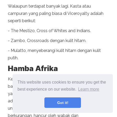
Walaupun terdapat banyak lagi. Kasta atau
campuran yang paling biasa di Viceroyalty adalah
seperti berikut:
- The Mestizo, Cross of Whites and Indians.
- Zambo, Crossroads dengan kulit hitam.
- Mulatto, menyeberangi kulit hitam dengan kulit
putih.
Hamba Afrika
Kelas sosial dan kaum yang paling kurang bernasib
This website uses cookies to ensure you get the
baik dari Viceroyalty dibentuk oleh orang kulit hitam
best experience on our website.
Learn more
yang diambil dari Afrika, sebagai budak. Takdirnya
adalah untuk bekerja di pertanian dan lombong
Got it!
untuk menggantikan buruh pribumi yang
berkurangan, hancur oleh wabak dan