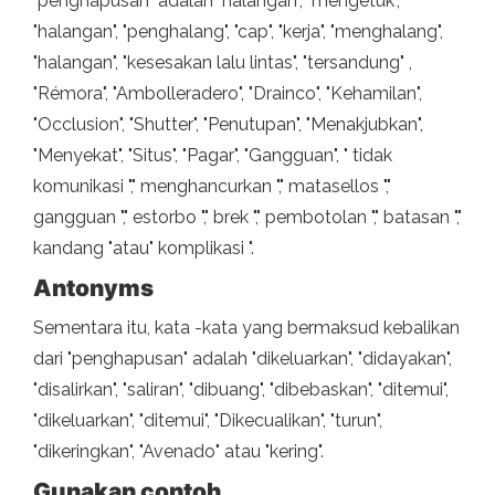
"penghapusan" adalah "halangan", "mengetuk",
"halangan", "penghalang", "cap", "kerja", "menghalang",
"halangan", "kesesakan lalu lintas", "tersandung" ,
"Rémora", "Ambolleradero", "Drainco", "Kehamilan",
"Occlusion", "Shutter", "Penutupan", "Menakjubkan",
"Menyekat", "Situs", "Pagar", "Gangguan", " tidak
komunikasi "," menghancurkan "," matasellos ","
gangguan "," estorbo "," brek "," pembotolan "," batasan ","
kandang "atau" komplikasi ".
Antonyms
Sementara itu, kata -kata yang bermaksud kebalikan
dari "penghapusan" adalah "dikeluarkan", "didayakan",
"disalirkan", "saliran", "dibuang", "dibebaskan", "ditemui",
"dikeluarkan", "ditemui", "Dikecualikan", "turun",
"dikeringkan", "Avenado" atau "kering".
Gunakan contoh