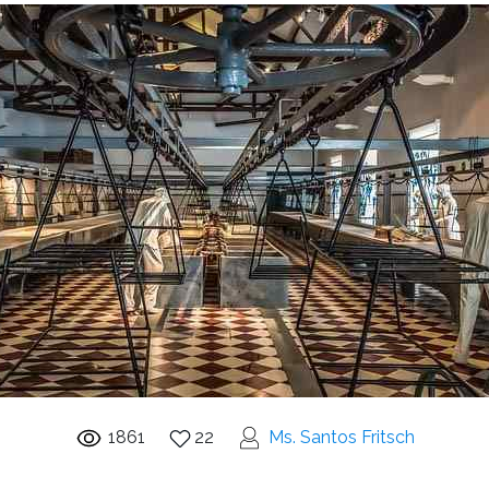
1861
22
Ms. Santos Fritsch