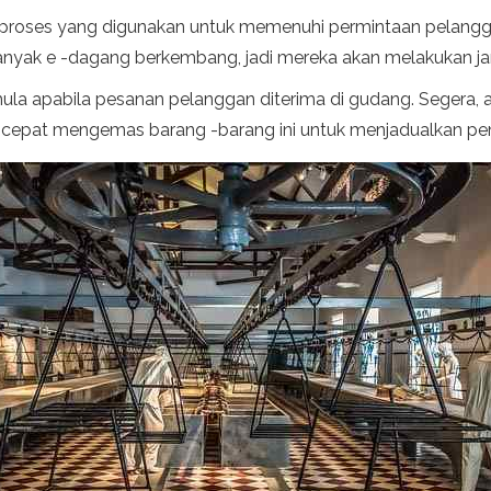
h proses yang digunakan untuk memenuhi permintaan pelangg
nyak e -dagang berkembang, jadi mereka akan melakukan j
a apabila pesanan pelanggan diterima di gudang. Segera, a
cepat mengemas barang -barang ini untuk menjadualkan pe