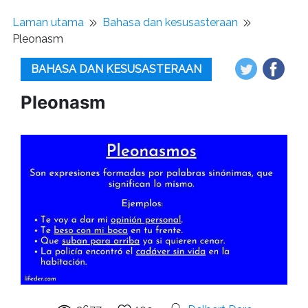
Laman utama
Bahasa dan kesusasteraan
Pleonasm
BAHASA DAN KESUSASTERAAN
Pleonasm