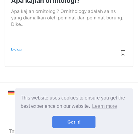
Apa kajian ornitologi?
Apa kajian ornitologi? Ornithology adalah sains
yang diamalkan oleh peminat dan peminat burung.
Dike...
Biologi
This website uses cookies to ensure you get the
best experience on our website.
Learn more
2026 ©
Learnaboutworld
Got it!
Semua Kategori
Tapak untuk orang yang ingin mengetahui lebih lanjut