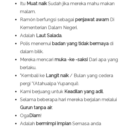
Itu
Muat naik
Sudah jika mereka mahu makan
malam.
Ramón berfungsi sebagai
penjawat awam
Di
Kementerian Dalam Negeri.
Adalah
Laut Salada
.
Polis menemui
badan yang tidak bermaya
di
dalam bilik.
Mereka mencari
muka -ke -saksi
Dari apa yang
berlaku.
"Kembali ke
Langit naik
/ Bulan yang cedera
pergi ”(Atahualpa Yupanqui).
Kami berjuang untuk
Keadilan yang adil
.
Selama beberapa hari mereka berjalan melalui
Gurun tanpa air
.
Oga
Diam
!
Adalah
bermimpi impian
Semasa anda