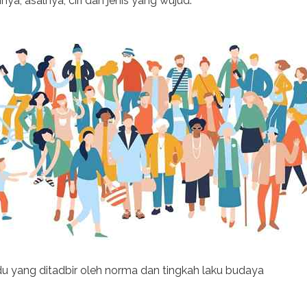
a, asalnya, ciri dan jenis yang wujud.
du yang ditadbir oleh norma dan tingkah laku budaya