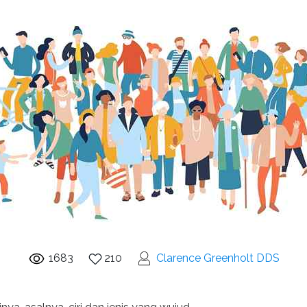
1683
210
Clarence Greenholt DDS