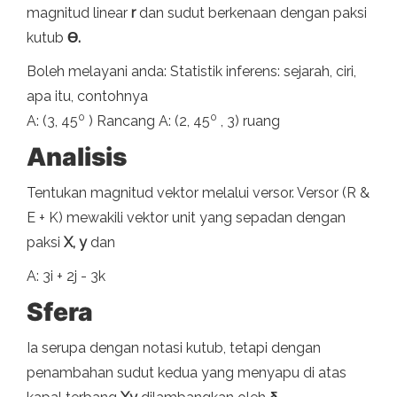
magnitud linear
r
dan sudut berkenaan dengan paksi
kutub
Ɵ.
Boleh melayani anda: Statistik inferens: sejarah, ciri,
apa itu, contohnya
0
0
A: (3, 45
) Rancang A: (2, 45
, 3) ruang
Analisis
Tentukan magnitud vektor melalui versor. Versor (R &
E + K) mewakili vektor unit yang sepadan dengan
paksi
X, y
dan
A: 3i + 2j - 3k
Sfera
Ia serupa dengan notasi kutub, tetapi dengan
penambahan sudut kedua yang menyapu di atas