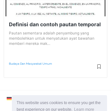
Definisi dan contoh pautan temporal
Pautan sementara adalah penyambung yang
membolehkan untuk menyatukan ayat bawahan
memberi mereka mak...
Budaya Dan Masyarakat Umum
This website uses cookies to ensure you get the
best experience on our website.
Learn more