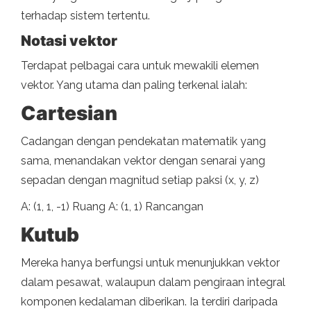
terhadap sistem tertentu.
Notasi vektor
Terdapat pelbagai cara untuk mewakili elemen
vektor. Yang utama dan paling terkenal ialah:
Cartesian
Cadangan dengan pendekatan matematik yang
sama, menandakan vektor dengan senarai yang
sepadan dengan magnitud setiap paksi (x, y, z)
A: (1, 1, -1) Ruang A: (1, 1) Rancangan
Kutub
Mereka hanya berfungsi untuk menunjukkan vektor
dalam pesawat, walaupun dalam pengiraan integral
komponen kedalaman diberikan. Ia terdiri daripada