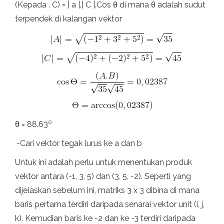
(Kepada . C) = | a |.| C |.Cos θ di mana θ adalah sudut
terpendek di kalangan vektor
0
θ = 88.63
-Cari vektor tegak lurus ke a dan b
Untuk ini adalah perlu untuk menentukan produk
vektor antara (-1, 3, 5) dan (3, 5, -2). Seperti yang
dijelaskan sebelum ini, matriks 3 x 3 dibina di mana
baris pertama terdiri daripada senarai vektor unit (i, j,
k). Kemudian baris ke -2 dan ke -3 terdiri daripada