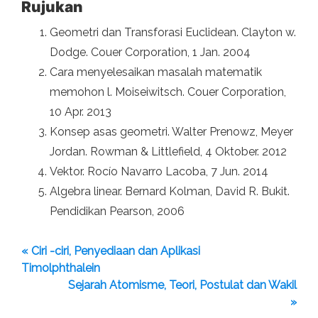
Rujukan
Geometri dan Transforasi Euclidean. Clayton w.
Dodge. Couer Corporation, 1 Jan. 2004
Cara menyelesaikan masalah matematik
memohon l. Moiseiwitsch. Couer Corporation,
10 Apr. 2013
Konsep asas geometri. Walter Prenowz, Meyer
Jordan. Rowman & Littlefield, 4 Oktober. 2012
Vektor. Rocío Navarro Lacoba, 7 Jun. 2014
Algebra linear. Bernard Kolman, David R. Bukit.
Pendidikan Pearson, 2006
« Ciri -ciri, Penyediaan dan Aplikasi
Timolphthalein
Sejarah Atomisme, Teori, Postulat dan Wakil
»