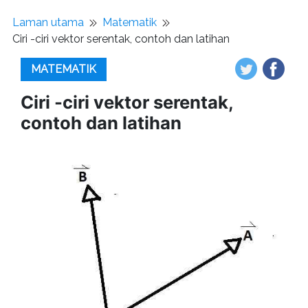
Laman utama
Matematik
Ciri -ciri vektor serentak, contoh dan latihan
MATEMATIK
Ciri -ciri vektor serentak,
contoh dan latihan