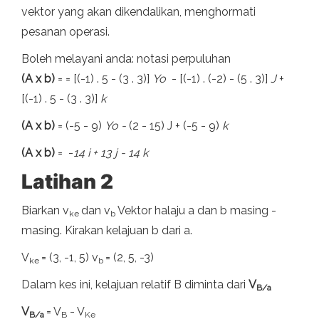
vektor yang akan dikendalikan, menghormati
pesanan operasi.
Boleh melayani anda: notasi perpuluhan
(A x b)
= = [(-1) . 5 - (3 . 3)]
Yo
- [(-1) . (-2) - (5 . 3)]
J
+
[(-1) . 5 - (3 . 3)]
k
(A x b)
= (-5 - 9)
Yo -
(2 - 15) J + (-5 - 9)
k
(A x b)
= -
14 i + 13 j - 14 k
Latihan 2
Biarkan v
dan v
Vektor halaju a dan b masing -
ke
b
masing. Kirakan kelajuan b dari a.
V
= (3, -1, 5) v
= (2, 5, -3)
ke
b
Dalam kes ini, kelajuan relatif B diminta dari
V
B/a
V
= V
- V
B/a
B
Ke