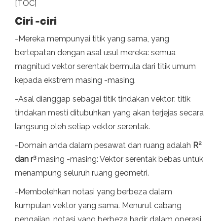
[TOC]
Ciri -ciri
-Mereka mempunyai titik yang sama, yang
bertepatan dengan asal usul mereka: semua
magnitud vektor serentak bermula dari titik umum
kepada ekstrem masing -masing.
-Asal dianggap sebagai titik tindakan vektor: titik
tindakan mesti ditubuhkan yang akan terjejas secara
langsung oleh setiap vektor serentak.
2
-Domain anda dalam pesawat dan ruang adalah
R
3
dan r
masing -masing: Vektor serentak bebas untuk
menampung seluruh ruang geometri.
-Membolehkan notasi yang berbeza dalam
kumpulan vektor yang sama. Menurut cabang
pengajian, notasi yang berbeza hadir dalam operasi