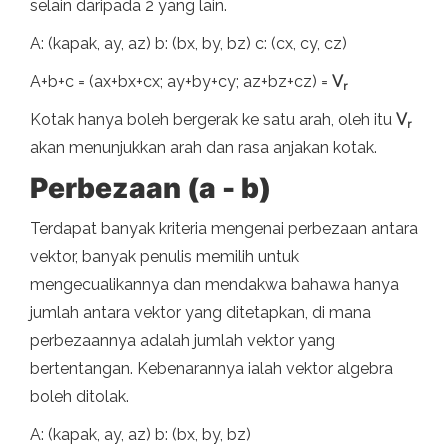
selain daripada 2 yang lain.
A: (kapak, ay, az) b: (bx, by, bz) c: (cx, cy, cz)
A+b+c = (ax+bx+cx; ay+by+cy; az+bz+cz) =
V
r
Kotak hanya boleh bergerak ke satu arah, oleh itu
V
r
akan menunjukkan arah dan rasa anjakan kotak.
Perbezaan (a - b)
Terdapat banyak kriteria mengenai perbezaan antara
vektor, banyak penulis memilih untuk
mengecualikannya dan mendakwa bahawa hanya
jumlah antara vektor yang ditetapkan, di mana
perbezaannya adalah jumlah vektor yang
bertentangan. Kebenarannya ialah vektor algebra
boleh ditolak.
A: (kapak, ay, az) b: (bx, by, bz)