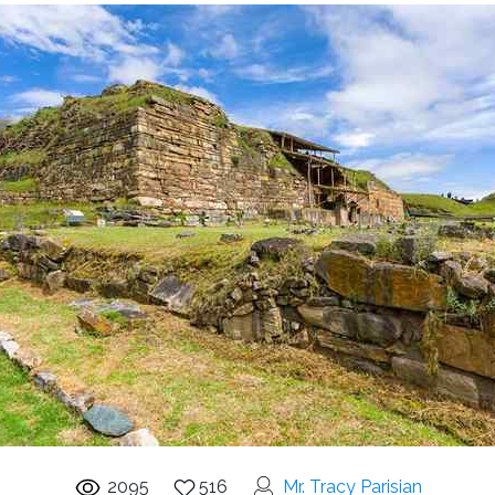
2095
516
Mr. Tracy Parisian