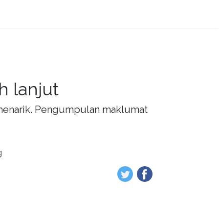
 lanjut
g menarik. Pengumpulan maklumat
g