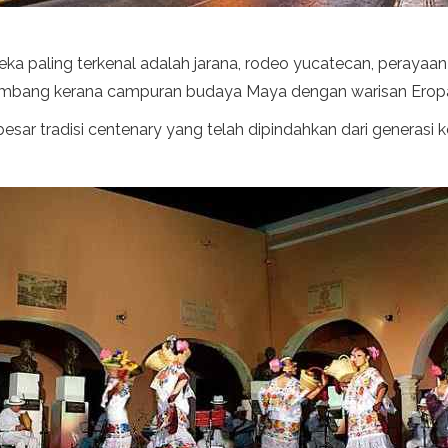
ka paling terkenal adalah jarana, rodeo yucatecan, perayaa
lambang kerana campuran budaya Maya dengan warisan Erop
ar tradisi centenary yang telah dipindahkan dari generasi 