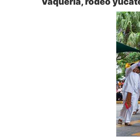
Vaquería, rodeo yuca