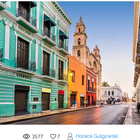
3577
7
Horace Gulgowski