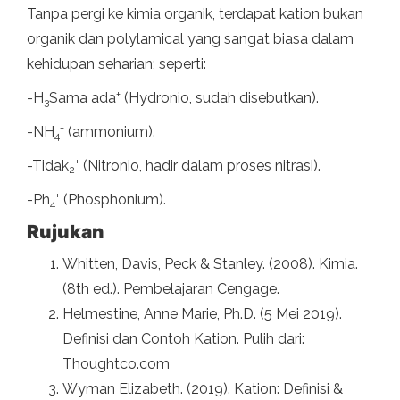
Tanpa pergi ke kimia organik, terdapat kation bukan
organik dan polylamical yang sangat biasa dalam
kehidupan seharian; seperti:
+
-H
Sama ada
(Hydronio, sudah disebutkan).
3
+
-NH
(ammonium).
4
+
-Tidak
(Nitronio, hadir dalam proses nitrasi).
2
+
-Ph
(Phosphonium).
4
Rujukan
Whitten, Davis, Peck & Stanley. (2008). Kimia.
(8th ed.). Pembelajaran Cengage.
Helmestine, Anne Marie, Ph.D. (5 Mei 2019).
Definisi dan Contoh Kation. Pulih dari:
Thoughtco.com
Wyman Elizabeth. (2019). Kation: Definisi &