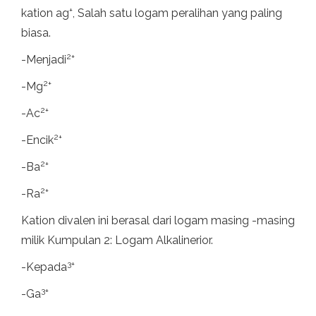
+
kation ag
, Salah satu logam peralihan yang paling
biasa.
2+
-Menjadi
2+
-Mg
2+
-Ac
2+
-Encik
2+
-Ba
2+
-Ra
Kation divalen ini berasal dari logam masing -masing
milik Kumpulan 2: Logam Alkalinerior.
3+
-Kepada
3+
-Ga