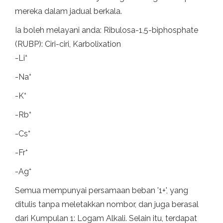
mereka dalam jadual berkala.
Ia boleh melayani anda: Ribulosa-1,5-biphosphate
(RUBP): Ciri-ciri, Karbolixation
+
-Li
+
-Na
+
-K
+
-Rb
+
-Cs
+
-Fr
+
-Ag
Semua mempunyai persamaan beban '1+', yang
ditulis tanpa meletakkan nombor, dan juga berasal
dari Kumpulan 1: Logam Alkali. Selain itu, terdapat