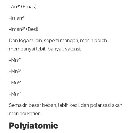
3+
-Au
(Emas)
2+
-Iman
3+
-Iman
(Besi)
Dan logam lain, seperti mangan, masih boleh
mempunyai lebih banyak valensi:
2+
-Mn
3+
-Mn
4+
-Mn
7+
-Mn
Semakin besar beban, lebih kecil dan polarisasi akan
menjadi kation.
Polyiatomic