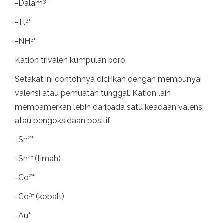
3+
-Dalam
3+
-Tl
3+
-NH
Kation trivalen kumpulan boro.
Setakat ini contohnya dicirikan dengan mempunyai
valensi atau pemuatan tunggal. Kation lain
mempamerkan lebih daripada satu keadaan valensi
atau pengoksidaan positif:
2+
-Sn
4+
-Sn
(timah)
2+
-Co
3+
-Co
(kobalt)
+
-Au