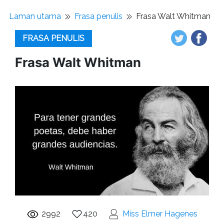
Laman utama
Frasa penulis
Frasa Walt Whitman
FRASA PENULIS
Frasa Walt Whitman
2992
420
Miss Elmer Hagenes