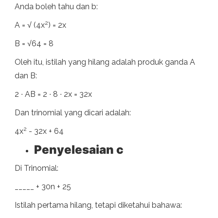
Anda boleh tahu dan b:
2
A = √ (4x
) = 2x
B = √64 = 8
Oleh itu, istilah yang hilang adalah produk ganda A
dan B:
2 ∙ AB = 2 ∙ 8 ∙ 2x = 32x
Dan trinomial yang dicari adalah:
2
4x
- 32x + 64
Penyelesaian c
Di Trinomial:
_____ + 30n + 25
Istilah pertama hilang, tetapi diketahui bahawa: