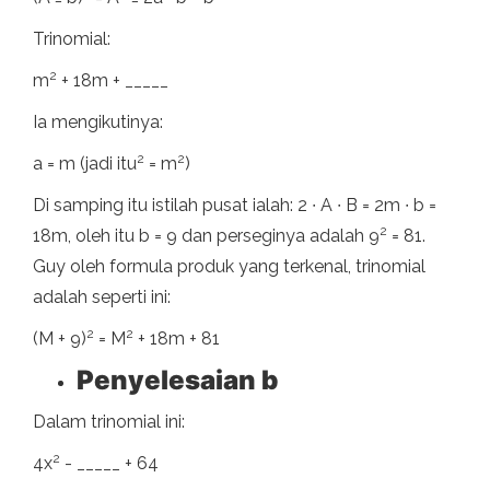
Trinomial:
2
m
+ 18m + _____
Ia mengikutinya:
2
2
a = m (jadi itu
= m
)
Di samping itu istilah pusat ialah: 2 ∙ A ∙ B = 2m ∙ b =
2
18m, oleh itu b = 9 dan perseginya adalah 9
= 81.
Guy oleh formula produk yang terkenal, trinomial
adalah seperti ini:
2
2
(M + 9)
= M
+ 18m + 81
Penyelesaian b
Dalam trinomial ini:
2
4x
- _____ + 64