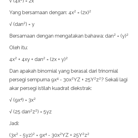
√ (4x
) = 2x
2
2
Yang bersamaan dengan: 4x
= (2x)
2
√ (dan
) = y
2
2
Bersamaan dengan mengatakan bahawa: dan
= (y)
Oleh itu:
2
2
2
4x
+ 4xy + dan
= (2x + y)
Dan apakah binomial yang berasal dari trinomial
4
2
2
2
persegi sempurna 9x
- 30x
YZ + 25Y
z
? Sekali lagi
akar persegi istilah kuadrat diekstrak:
4
2
√ (9x
) = 3x
2
2
√ (25 dan
z
) = 5yz
Jadi:
2
2
4
2
2
2
(3x
- 5yz)
= 9x
- 30x
YZ + 25Y
z