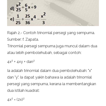
Rajah 2.- Contoh trinomial persegi yang sempurna.
Sumber: f. Zapata.
Trinomial persegi sempurna juga muncul dalam dua
atau lebih pembolehubah, sebagai contoh:
2
2
4x
+ 4xy + dan
Ia adalah trinomial dalam dua pembolehubah: "x"
dan "y". Ia dapat yakin bahawa ia adalah trinomial
persegi yang sempurna, kerana ia membentangkan
dua istilah kuadrat:
2
2
4x
= (2x)