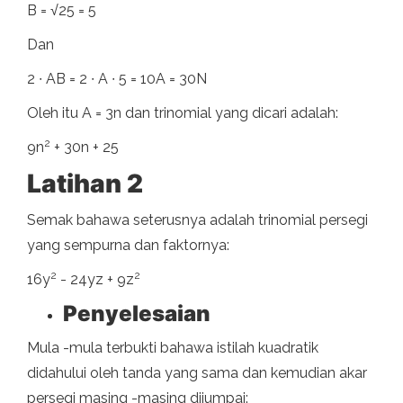
B = √25 = 5
Dan
2 ∙ AB = 2 ∙ A ∙ 5 = 10A = 30N
Oleh itu A = 3n dan trinomial yang dicari adalah:
2
9n
+ 30n + 25
Latihan 2
Semak bahawa seterusnya adalah trinomial persegi
yang sempurna dan faktornya:
2
2
16y
- 24yz + 9z
Penyelesaian
Mula -mula terbukti bahawa istilah kuadratik
didahului oleh tanda yang sama dan kemudian akar
persegi masing -masing dijumpai: