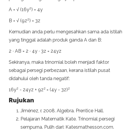
2
A = √ (16y
) = 4y
2
B = √ (9z
) = 3z
Kemudian anda perlu mengesahkan sama ada istilah
yang tinggal adalah produk ganda A dan B:
2 ∙ AB = 2 ∙ 4y ∙ 3z = 24yz
Sekiranya, maka trinomial boleh menjadi faktor
sebagai persegi perbezaan, kerana istilah pusat
didahului oleh tanda negatif:
2
2
2
16y
- 24yz + 9z
= (4y - 3z)
Rujukan
Jiménez, r. 2008. Algebra. Prentice Hall.
Pelajaran Matematik Kate. Trinomial persegi
sempurna. Pulih dari: Katesmathesson.com.