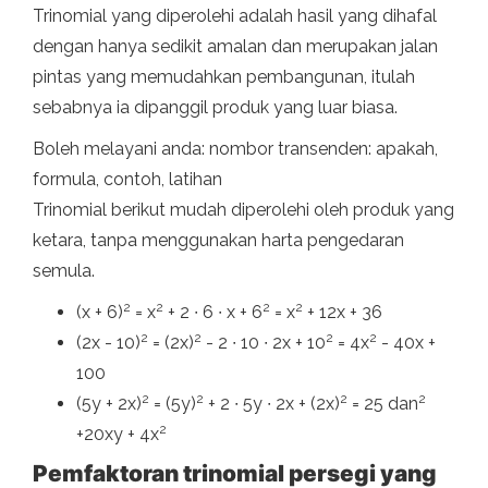
Trinomial yang diperolehi adalah hasil yang dihafal
dengan hanya sedikit amalan dan merupakan jalan
pintas yang memudahkan pembangunan, itulah
sebabnya ia dipanggil produk yang luar biasa.
Boleh melayani anda: nombor transenden: apakah,
formula, contoh, latihan
Trinomial berikut mudah diperolehi oleh produk yang
ketara, tanpa menggunakan harta pengedaran
semula.
2
2
2
2
(x + 6)
= x
+ 2 ∙ 6 ∙ x + 6
= x
+ 12x + 36
2
2
2
2
(2x - 10)
= (2x)
- 2 ∙ 10 ∙ 2x + 10
= 4x
- 40x +
100
2
2
2
2
(5y + 2x)
= (5y)
+ 2 ∙ 5y ∙ 2x + (2x)
= 25 dan
2
+20xy + 4x
Pemfaktoran trinomial persegi yang