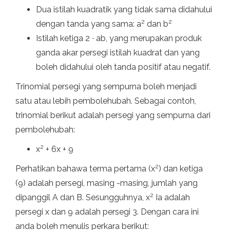
Dua istilah kuadratik yang tidak sama didahului
2
2
dengan tanda yang sama: a
dan b
Istilah ketiga 2 ∙ ab, yang merupakan produk
ganda akar persegi istilah kuadrat dan yang
boleh didahului oleh tanda positif atau negatif.
Trinomial persegi yang sempurna boleh menjadi
satu atau lebih pembolehubah. Sebagai contoh,
trinomial berikut adalah persegi yang sempurna dari
pembolehubah:
2
x
+ 6x + 9
2
Perhatikan bahawa terma pertama (x
) dan ketiga
(9) adalah persegi, masing -masing, jumlah yang
2
dipanggil A dan B. Sesungguhnya, x
Ia adalah
persegi x dan 9 adalah persegi 3. Dengan cara ini
anda boleh menulis perkara berikut: