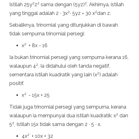
2
2
2
Istilah 25y
z
sama dengan (5yz)
. Akhirnya, istilah
2
2
yang tinggal adalah 2 ∙ 3x
∙ 5yz = 30 x
dan z.
Sebaliknya, trinomial yang ditunjukkan di bawah
tidak sempurna trinomial persegi:
2
x
+ 8x - 16
Ia bukan trinomial persegi yang sempurna kerana 16,
2
walaupun 4
, Ia didahului oleh tanda negatif,
2
sementara istilah kuadratik yang lain (x
) adalah
positif.
2
x
- 15x + 25
Tidak juga trinomial persegi yang sempurna, kerana
2
walaupun ia mempunyai dua istilah kuadratik: x
dan
2
5
, Istilah 15x tidak sama dengan 2 ∙ 5 ∙ x.
2
4x
+ 10x + 32