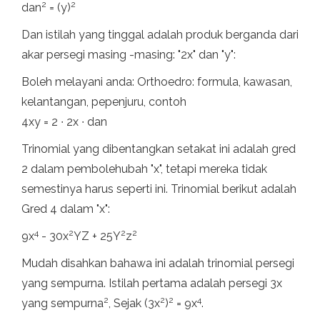
2
2
dan
= (y)
Dan istilah yang tinggal adalah produk berganda dari
akar persegi masing -masing: "2x" dan "y":
Boleh melayani anda: Orthoedro: formula, kawasan,
kelantangan, pepenjuru, contoh
4xy = 2 ∙ 2x ∙ dan
Trinomial yang dibentangkan setakat ini adalah gred
2 dalam pembolehubah "x", tetapi mereka tidak
semestinya harus seperti ini. Trinomial berikut adalah
Gred 4 dalam "x":
4
2
2
2
9x
- 30x
YZ + 25Y
z
Mudah disahkan bahawa ini adalah trinomial persegi
yang sempurna. Istilah pertama adalah persegi 3x
2
2
2
4
yang sempurna
, Sejak (3x
)
= 9x
.