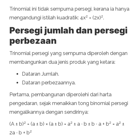
Trinomial ini tidak sempurna persegi, kerana ia hanya
2
2
mengandungi istilah kuadratik: 4x
= (2x)
.
Persegi jumlah dan persegi
perbezaan
Trinomial persegi yang sempurna diperoleh dengan
membangunkan dua jenis produk yang ketara:
Dataran Jumlah.
Dataran perbezaannya.
Pertama, pembangunan diperolehi dari harta
pengedaran, sejak menaikkan tong binomial persegi
mengalikannya dengan sendirinya:
2
2
2
2
(A ± b)
= (a ± b) × (a ± b) = a
± a ∙ b ± b ∙ a + b
= a
±
2
2a ∙ b + b